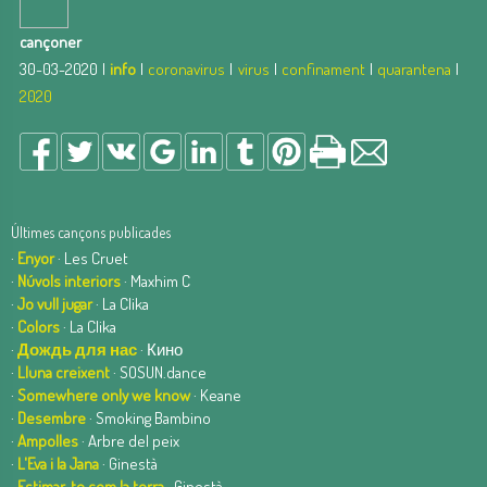
cançoner
30-03-2020 |
info
|
coronavirus
|
virus
|
confinament
|
quarantena
|
2020
Últimes cançons publicades
·
Enyor
· Les Cruet
·
Núvols interiors
· Maxhim C
·
Jo vull jugar
· La Clika
·
Colors
· La Clika
·
Дождь для нас
· Кино
·
Lluna creixent
· SOSUN.dance
·
Somewhere only we know
· Keane
·
Desembre
· Smoking Bambino
·
Ampolles
· Arbre del peix
·
L'Eva i la Jana
· Ginestà
·
Estimar-te com la terra
· Ginestà