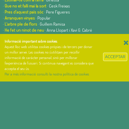
·
Que no et falli mai la sort
· Cesk Freixas
·
Pres d'aquest país sóc
· Pere Figueres
·
Arranquen vinyes
· Popular
·
L'arbre ple de flors
· Guillem Ramisa
·
He fet un ninot de neu
· Anna Llopart i Xavi G. Cabré
×
·
Face it alone
· Queen
Informació important sobre cookies
.
·
Catalunya en miniatura
· Red Pèrill
Aquest lloc web utilitza cookies pròpies i de tercers per donar
·
Les vistes més tristes
· Red Pèrill
un millor servei. Les cookies no s'utilitzen per recollir
·
Tinc una bèstia dintre meu
· Quimi Portet
ACCEPTAR
informació de caràcter personal, sinó per millorar
l'experiència de l'usuari. Si continua navegant es considera que
accepta el seu ús.
Per a més informació consulti la nostra política de cookies
el cançoner
· lletres i acords de cançons
web basada en el Gestior de Continguts
Baseºº
creada per
arnAu bellavista
Sobre el cançoner
Qui som i quina és la nostra història?
Llibre d'estil