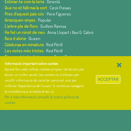
·
Estimar-te com la terra
· Ginestà
·
Que no et falli mai la sort
· Cesk Freixas
·
Pres d'aquest país sóc
· Pere Figueres
·
Arranquen vinyes
· Popular
·
L'arbre ple de flors
· Guillem Ramisa
·
He fet un ninot de neu
· Anna Llopart i Xavi G. Cabré
·
Face it alone
· Queen
·
Catalunya en miniatura
· Red Pèrill
·
Les vistes més tristes
· Red Pèrill
·
Tinc una bèstia dintre meu
· Quimi Portet
×
Informació important sobre cookies
.
Aquest lloc web utilitza cookies pròpies i de tercers per
donar un millor servei. Les cookies no s'utilitzen per
ACCEPTAR
recollir informació de caràcter personal, sinó per
millorar l'experiència de l'usuari. Si continua navegant
es considera que accepta el seu ús.
Per a més informació consulti la nostra política de
el cançoner
· lletres i acords de cançons
cookies
web basada en el Gestior de Continguts
Baseºº
creada per
arnAu bellavista
Sobre el cançoner
Qui som i quina és la nostra història?