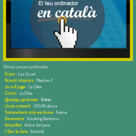
Últimes cançons publicades
·
Enyor
· Les Cruet
·
Núvols interiors
· Maxhim C
·
Jo vull jugar
· La Clika
·
Colors
· La Clika
·
Дождь для нас
· Кино
·
Lluna creixent
· SOSUN.dance
·
Somewhere only we know
· Keane
·
Desembre
· Smoking Bambino
·
Ampolles
· Arbre del peix
·
L'Eva i la Jana
· Ginestà