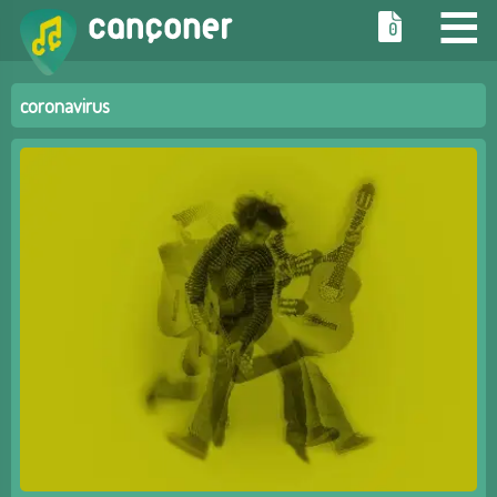
≡
0
coronavirus