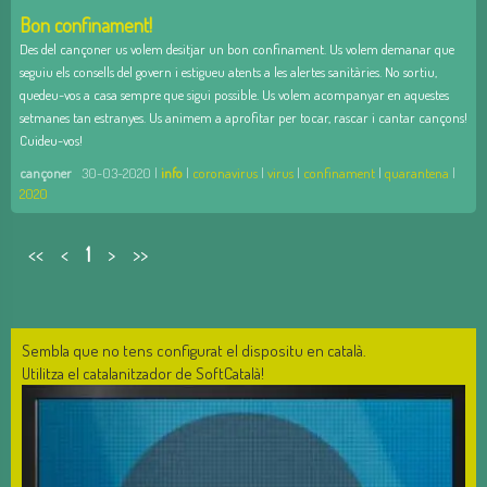
Bon confinament!
Des del cançoner us volem desitjar un bon confinament. Us volem demanar que
seguiu els consells del govern i estigueu atents a les alertes sanitàries. No sortiu,
quedeu-vos a casa sempre que sigui possible. Us volem acompanyar en aquestes
setmanes tan estranyes. Us animem a aprofitar per tocar, rascar i cantar cançons!
Cuideu-vos!
cançoner
30-03-2020 |
info
|
coronavirus
|
virus
|
confinament
|
quarantena
|
2020
<<
<
1
>
>>
Sembla que no tens configurat el dispositu en català.
Utilitza el catalanitzador de SoftCatalà!