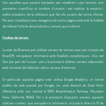
Són aquelles que, essent tractades per nosaltres o per tercers, ens
permeten cuantificar el nombre d'usuaris i així realitzar la medició i
anàlisi estadístic de la utilització que fan els usuaris del servei ofertat.
Per això s'analitza la seva navegació a la nostra pàgina web amb la finalitat
de millorar l'oferta del producte o serveis que li oferim.
Cookies de tercers
La web de Binariem pot utilitzar serveis de tercers que, per compte de
BinariEM, recopilaran informació amb finalitats estadístiques, d'ús del
Site per part de l'usuari i per a la prestació d'altres serveis relacionats
amb l'activitat del Website i altres serveis d'internet.
En particular, aquesta pàgina web utilitza Google Analytics, un servei
analític de web prestat per Google, Inc. amb domicili als Estat Units
d'Amèrica amb seu central al 1600 Amphitheatre Parkway, Mountain
View, California 94043. Per a la prestació d'aquests serveis, aquests
utilitzen cookies que recopilen la informació, incluida la direcció IP de