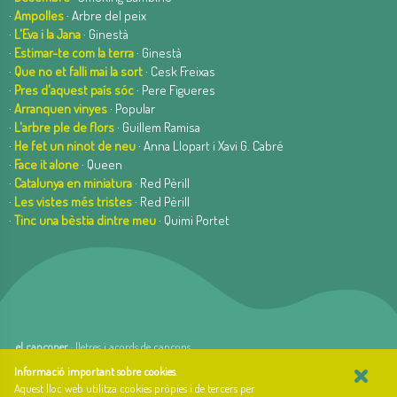
·
Ampolles
· Arbre del peix
·
L'Eva i la Jana
· Ginestà
·
Estimar-te com la terra
· Ginestà
·
Que no et falli mai la sort
· Cesk Freixas
·
Pres d'aquest país sóc
· Pere Figueres
·
Arranquen vinyes
· Popular
·
L'arbre ple de flors
· Guillem Ramisa
·
He fet un ninot de neu
· Anna Llopart i Xavi G. Cabré
·
Face it alone
· Queen
·
Catalunya en miniatura
· Red Pèrill
·
Les vistes més tristes
· Red Pèrill
·
Tinc una bèstia dintre meu
· Quimi Portet
el cançoner
· lletres i acords de cançons
×
web basada en el Gestior de Continguts
Baseºº
Informació important sobre cookies
.
creada per
arnAu bellavista
Aquest lloc web utilitza cookies pròpies i de tercers per