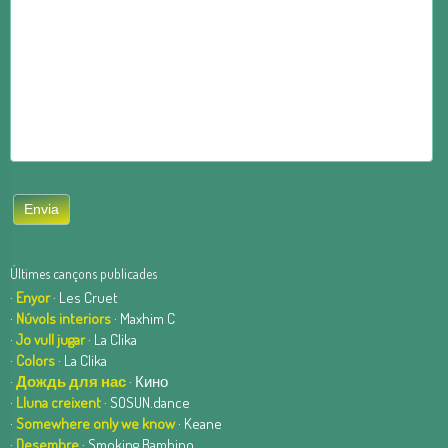
Últimes cançons publicades
·
Enyor
· Les Cruet
·
Núvols interiors
· Maxhim C
·
Jo vull jugar
· La Clika
·
Colors
· La Clika
·
Дождь для нас
· Кино
·
Lluna creixent
· SOSUN.dance
·
Somewhere only we know
· Keane
·
Desembre
· Smoking Bambino