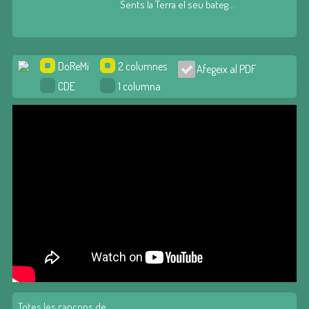
Sents la Terra el seu bateg...
DoReMi
2 columnes
Afegeix al PDF
CDE
1 columna
Totes les cançons de