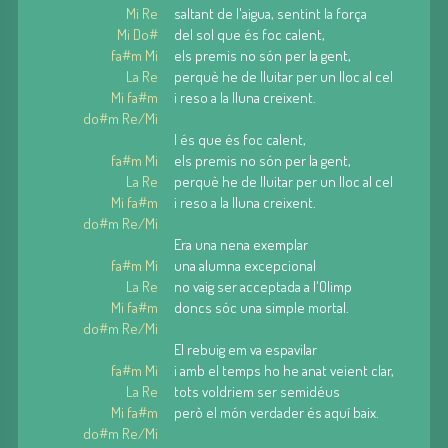
Mi Re
saltant de l'aigua, sentint la força
Mi Do#
del sol que és foc calent,
fa#m Mi
els premis no són per la gent,
La Re
perquè he de lluitar per un lloc al cel
Mi fa#m
i reso a la lluna creixent.
do#m Re/Mi
I és que és foc calent,
fa#m Mi
els premis no són per la gent,
La Re
perquè he de lluitar per un lloc al cel
Mi fa#m
i reso a la lluna creixent.
do#m Re/Mi
Era una nena exemplar
fa#m Mi
una alumna excepcional
La Re
no vaig ser acceptada a l'Olimp
Mi fa#m
doncs sóc una simple mortal.
do#m Re/Mi
El rebuig em va espavilar
fa#m Mi
i amb el temps ho he anat veient clar,
La Re
tots voldriem ser semidéus
Mi fa#m
però el món verdader és aquí baix.
do#m Re/Mi