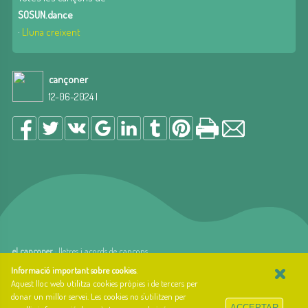
SOSUN.dance
·
Lluna creixent
cançoner
12-06-2024 |
el cançoner
· lletres i acords de cançons
×
web basada en el Gestior de Continguts
Baseºº
Informació important sobre cookies
.
creada per
arnAu bellavista
Aquest lloc web utilitza cookies pròpies i de tercers per
donar un millor servei. Les cookies no s'utilitzen per
Sobre el cançoner
ACCEPTAR