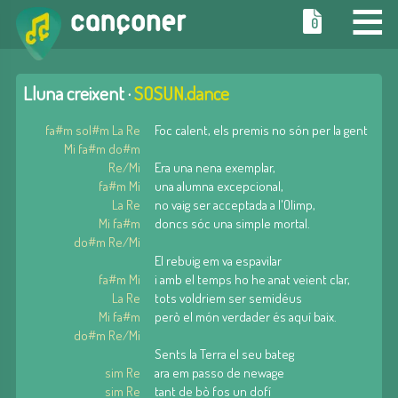
≡
0
Lluna creixent ·
SOSUN.dance
fa#m sol#m La Re
Foc calent, els premis no són per la gent
Mi fa#m do#m
Re/Mi
Era una nena exemplar,
fa#m Mi
una alumna excepcional,
La Re
no vaig ser acceptada a l'Olimp,
Mi fa#m
doncs sóc una simple mortal.
do#m Re/Mi
El rebuig em va espavilar
fa#m Mi
i amb el temps ho he anat veient clar,
La Re
tots voldriem ser semidéus
Mi fa#m
però el món verdader és aquí baix.
do#m Re/Mi
Sents la Terra el seu bateg
sim Re
ara em passo de newage
sim Re
tant de bò fos un dofí