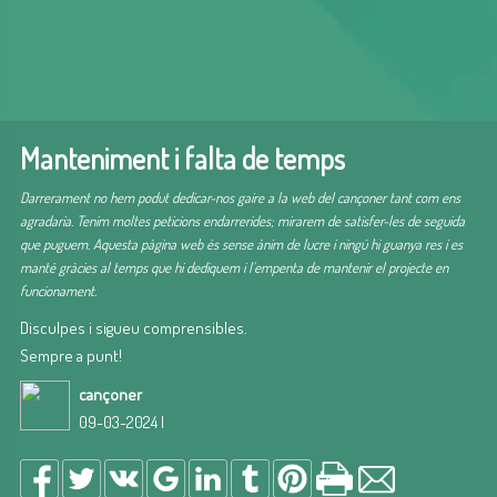
Manteniment i falta de temps
Darrerament no hem podut dedicar-nos gaire a la web del cançoner tant com ens
agradaria. Tenim moltes peticions endarrerides; mirarem de satisfer-les de seguida
que puguem. Aquesta pàgina web és sense ànim de lucre i ningú hi guanya res i es
manté gràcies al temps que hi dediquem i l'empenta de mantenir el projecte en
funcionament.
Disculpes i sigueu comprensibles.
Sempre a punt!
cançoner
09-03-2024 |