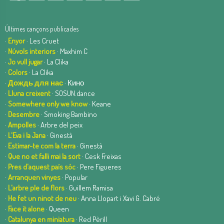
Últimes cançons publicades
·
Enyor
· Les Cruet
·
Núvols interiors
· Maxhim C
·
Jo vull jugar
· La Clika
·
Colors
· La Clika
·
Дождь для нас
· Кино
·
Lluna creixent
· SOSUN.dance
·
Somewhere only we know
· Keane
·
Desembre
· Smoking Bambino
·
Ampolles
· Arbre del peix
·
L'Eva i la Jana
· Ginestà
·
Estimar-te com la terra
· Ginestà
·
Que no et falli mai la sort
· Cesk Freixas
·
Pres d'aquest país sóc
· Pere Figueres
·
Arranquen vinyes
· Popular
·
L'arbre ple de flors
· Guillem Ramisa
·
He fet un ninot de neu
· Anna Llopart i Xavi G. Cabré
·
Face it alone
· Queen
·
Catalunya en miniatura
· Red Pèrill