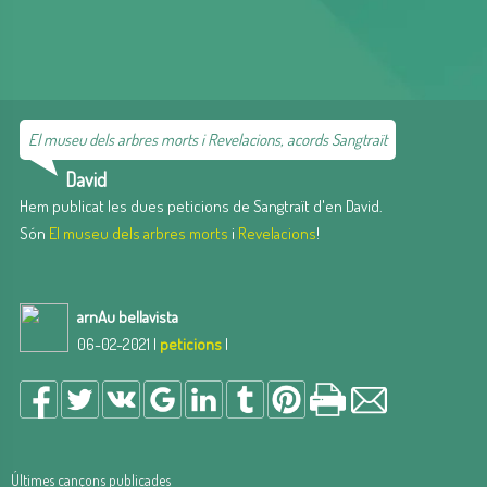
El museu dels arbres morts i Revelacions, acords Sangtraït
David
Hem publicat les dues peticions de Sangtraït d'en David.
Són
El museu dels arbres morts
i
Revelacions
!
arnAu bellavista
06-02-2021 |
peticions
|
Últimes cançons publicades