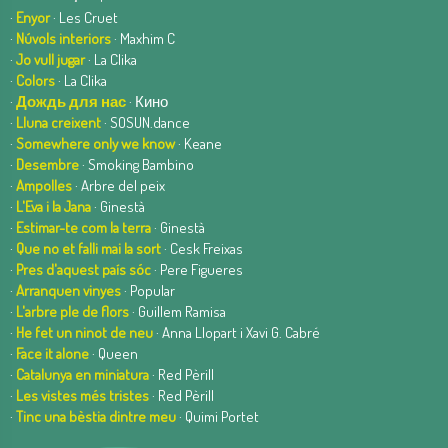
·
Enyor
· Les Cruet
·
Núvols interiors
· Maxhim C
·
Jo vull jugar
· La Clika
·
Colors
· La Clika
·
Дождь для нас
· Кино
·
Lluna creixent
· SOSUN.dance
·
Somewhere only we know
· Keane
·
Desembre
· Smoking Bambino
·
Ampolles
· Arbre del peix
·
L'Eva i la Jana
· Ginestà
·
Estimar-te com la terra
· Ginestà
·
Que no et falli mai la sort
· Cesk Freixas
·
Pres d'aquest país sóc
· Pere Figueres
·
Arranquen vinyes
· Popular
·
L'arbre ple de flors
· Guillem Ramisa
·
He fet un ninot de neu
· Anna Llopart i Xavi G. Cabré
·
Face it alone
· Queen
·
Catalunya en miniatura
· Red Pèrill
·
Les vistes més tristes
· Red Pèrill
·
Tinc una bèstia dintre meu
· Quimi Portet