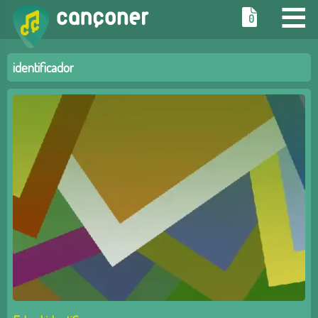
≡
0
identificador