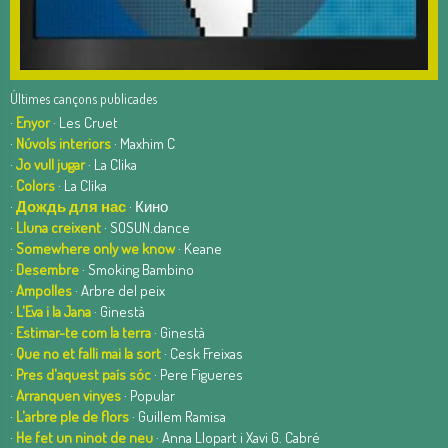
Últimes cançons publicades
·
Enyor
· Les Cruet
·
Núvols interiors
· Maxhim C
·
Jo vull jugar
· La Clika
·
Colors
· La Clika
·
Дождь для нас
· Кино
·
Lluna creixent
· SOSUN.dance
·
Somewhere only we know
· Keane
·
Desembre
· Smoking Bambino
·
Ampolles
· Arbre del peix
·
L'Eva i la Jana
· Ginestà
·
Estimar-te com la terra
· Ginestà
·
Que no et falli mai la sort
· Cesk Freixas
·
Pres d'aquest país sóc
· Pere Figueres
·
Arranquen vinyes
· Popular
·
L'arbre ple de flors
· Guillem Ramisa
·
He fet un ninot de neu
· Anna Llopart i Xavi G. Cabré