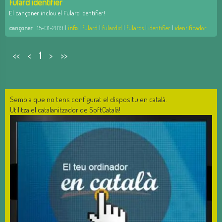
Fulard identifier
El cançoner inclou el Fulard Identifier!
cançoner
15-01-2019 |
info
|
fulard
|
fulardid
|
fulards
|
identifier
|
identificador
<<
<
1
>
>>
Sembla que no tens configurat el dispositu en català.
Utilitza el catalanitzador de SoftCatalà!