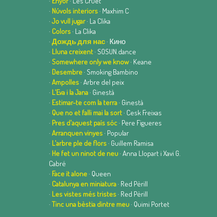
·
Enyor
· Les Cruet
·
Núvols interiors
· Maxhim C
·
Jo vull jugar
· La Clika
·
Colors
· La Clika
·
Дождь для нас
· Кино
·
Lluna creixent
· SOSUN.dance
·
Somewhere only we know
· Keane
·
Desembre
· Smoking Bambino
·
Ampolles
· Arbre del peix
·
L'Eva i la Jana
· Ginestà
·
Estimar-te com la terra
· Ginestà
·
Que no et falli mai la sort
· Cesk Freixas
·
Pres d'aquest país sóc
· Pere Figueres
·
Arranquen vinyes
· Popular
·
L'arbre ple de flors
· Guillem Ramisa
·
He fet un ninot de neu
· Anna Llopart i Xavi G.
Cabré
·
Face it alone
· Queen
·
Catalunya en miniatura
· Red Pèrill
·
Les vistes més tristes
· Red Pèrill
·
Tinc una bèstia dintre meu
· Quimi Portet