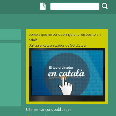
0
Sembla que no tens configurat el dispositu en
català.
Utilitza el catalanitzador de SoftCatalà!
Últimes cançons publicades