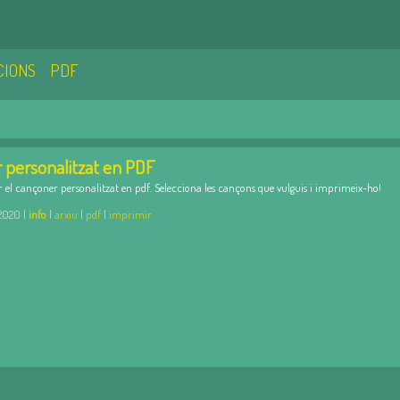
CIONS
PDF
 personalitzat en PDF
 el cançoner personalitzat en pdf. Selecciona les cançons que vulguis i imprimeix-ho!
020 |
info
|
arxiu
|
pdf
|
imprimir