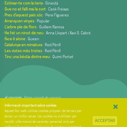
·
Estimar-te com la terra
· Ginestà
·
Que no et falli mai la sort
· Cesk Freixas
·
Pres d'aquest país sóc
· Pere Figueres
·
Arranquen vinyes
· Popular
·
L'arbre ple de flors
· Guillem Ramisa
·
He fet un ninot de neu
· Anna Llopart i Xavi G. Cabré
·
Face it alone
· Queen
·
Catalunya en miniatura
· Red Pèrill
·
Les vistes més tristes
· Red Pèrill
·
Tinc una bèstia dintre meu
· Quimi Portet
el cançoner
· lletres i acords de cançons
×
web basada en el Gestior de Continguts
Baseºº
Informació important sobre cookies
.
creada per
arnAu bellavista
Aquest lloc web utilitza cookies pròpies i de tercers per
donar un millor servei. Les cookies no s'utilitzen per
Sobre el cançoner
ACCEPTAR
recollir informació de caràcter personal, sinó per
Qui som i quina és la nostra història?
millorar l'experiència de l'usuari. Si continua navegant