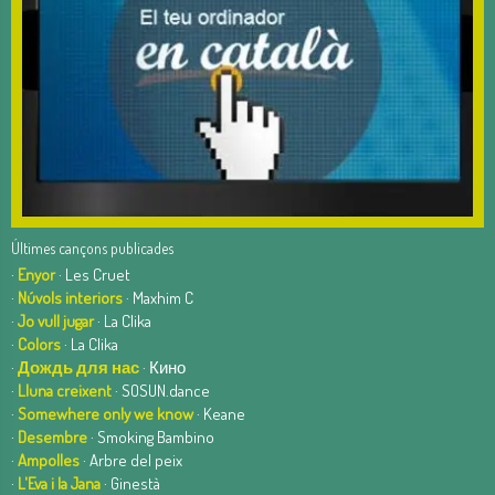
Últimes cançons publicades
·
Enyor
· Les Cruet
·
Núvols interiors
· Maxhim C
·
Jo vull jugar
· La Clika
·
Colors
· La Clika
·
Дождь для нас
· Кино
·
Lluna creixent
· SOSUN.dance
·
Somewhere only we know
· Keane
·
Desembre
· Smoking Bambino
·
Ampolles
· Arbre del peix
·
L'Eva i la Jana
· Ginestà