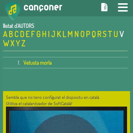
≡
0
llistat d'AUTORS
A
B
C
D
E
F
G
H
I
J
K
L
M
N
O
P
Q
R
S
T
U
V
W
X
Y
Z
1.
Vetusta morla
Sembla que no tens configurat el dispositu en català.
Utilitza el catalanitzador de SoftCatalà!