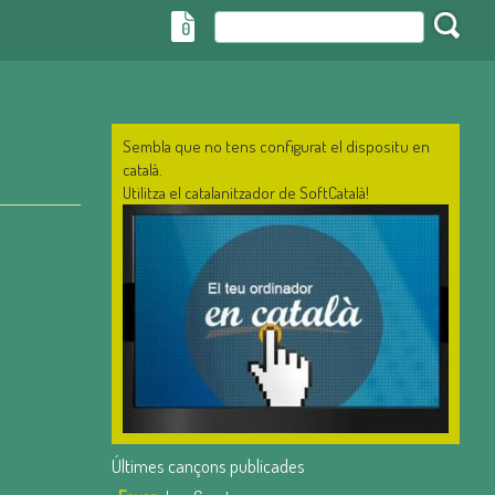
0
Sembla que no tens configurat el dispositu en
català.
Utilitza el catalanitzador de SoftCatalà!
Últimes cançons publicades