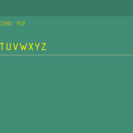
CIONS
PDF
T
U
V
W
X
Y
Z