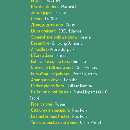
·
Enyor
· Les Cruet
·
Núvols interiors
· Maxhim C
·
Jo vull jugar
· La Clika
·
Colors
· La Clika
·
Дождь для нас
· Кино
·
Lluna creixent
· SOSUN.dance
·
Somewhere only we know
· Keane
·
Desembre
· Smoking Bambino
·
Ampolles
· Arbre del peix
·
L'Eva i la Jana
· Ginestà
·
Estimar-te com la terra
· Ginestà
·
Que no et falli mai la sort
· Cesk Freixas
·
Pres d'aquest país sóc
· Pere Figueres
·
Arranquen vinyes
· Popular
·
L'arbre ple de flors
· Guillem Ramisa
·
He fet un ninot de neu
· Anna Llopart i Xavi G.
Cabré
·
Face it alone
· Queen
·
Catalunya en miniatura
· Red Pèrill
·
Les vistes més tristes
· Red Pèrill
·
Tinc una bèstia dintre meu
· Quimi Portet