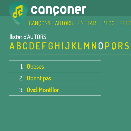
CANÇONS
AUTORS
ENTITATS
BLOG
PETI
llistat d'AUTORS
A
B
C
D
E
F
G
H
I
J
K
L
M
N
O
P
Q
R
S
1.
Obeses
2.
Obrint pas
3.
Ovidi Montllor