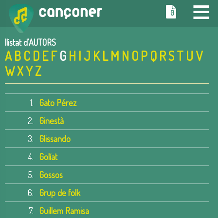
≡
0
llistat d'AUTORS
A
B
C
D
E
F
G
H
I
J
K
L
M
N
O
P
Q
R
S
T
U
V
W
X
Y
Z
1.
Gato Pérez
2.
Ginestà
3.
Glissando
4.
Golíat
5.
Gossos
6.
Grup de folk
7.
Guillem Ramisa