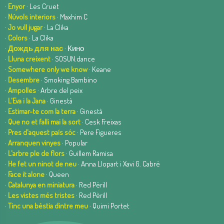
·
Enyor
· Les Cruet
·
Núvols interiors
· Maxhim C
·
Jo vull jugar
· La Clika
·
Colors
· La Clika
·
Дождь для нас
· Кино
·
Lluna creixent
· SOSUN.dance
·
Somewhere only we know
· Keane
·
Desembre
· Smoking Bambino
·
Ampolles
· Arbre del peix
·
L'Eva i la Jana
· Ginestà
·
Estimar-te com la terra
· Ginestà
·
Que no et falli mai la sort
· Cesk Freixas
·
Pres d'aquest país sóc
· Pere Figueres
·
Arranquen vinyes
· Popular
·
L'arbre ple de flors
· Guillem Ramisa
·
He fet un ninot de neu
· Anna Llopart i Xavi G. Cabré
·
Face it alone
· Queen
·
Catalunya en miniatura
· Red Pèrill
·
Les vistes més tristes
· Red Pèrill
·
Tinc una bèstia dintre meu
· Quimi Portet