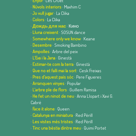
·
Enyor
· Les Cruet
·
Núvols interiors
· Maxhim C
·
Jo vull jugar
· La Clika
·
Colors
· La Clika
·
Дождь для нас
· Кино
·
Lluna creixent
· SOSUN.dance
·
Somewhere only we know
· Keane
·
Desembre
· Smoking Bambino
·
Ampolles
· Arbre del peix
·
L'Eva i la Jana
· Ginestà
·
Estimar-te com la terra
· Ginestà
·
Que no et falli mai la sort
· Cesk Freixas
·
Pres d'aquest país sóc
· Pere Figueres
·
Arranquen vinyes
· Popular
·
L'arbre ple de flors
· Guillem Ramisa
·
He fet un ninot de neu
· Anna Llopart i Xavi G.
Cabré
·
Face it alone
· Queen
·
Catalunya en miniatura
· Red Pèrill
·
Les vistes més tristes
· Red Pèrill
·
Tinc una bèstia dintre meu
· Quimi Portet