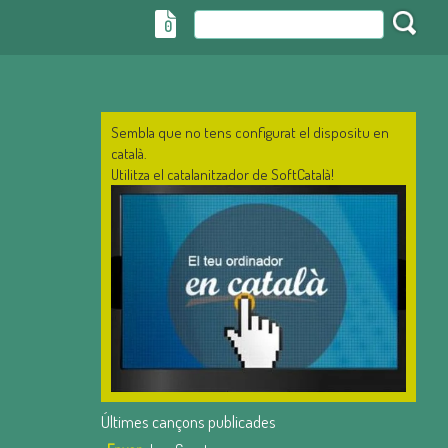
0
Sembla que no tens configurat el dispositu en
català.
Utilitza el catalanitzador de SoftCatalà!
Últimes cançons publicades