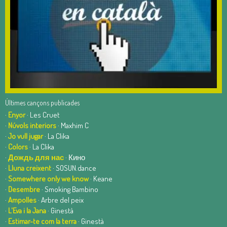
Últimes cançons publicades
·
Enyor
· Les Cruet
·
Núvols interiors
· Maxhim C
·
Jo vull jugar
· La Clika
·
Colors
· La Clika
·
Дождь для нас
· Кино
·
Lluna creixent
· SOSUN.dance
·
Somewhere only we know
· Keane
·
Desembre
· Smoking Bambino
·
Ampolles
· Arbre del peix
·
L'Eva i la Jana
· Ginestà
·
Estimar-te com la terra
· Ginestà