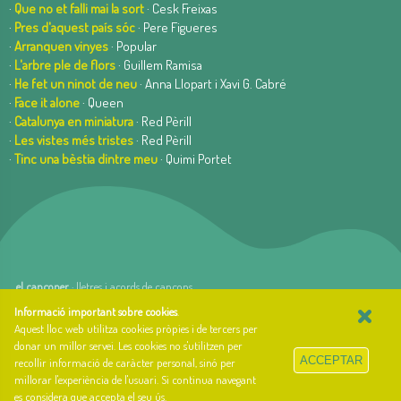
·
Que no et falli mai la sort
· Cesk Freixas
·
Pres d'aquest país sóc
· Pere Figueres
·
Arranquen vinyes
· Popular
·
L'arbre ple de flors
· Guillem Ramisa
·
He fet un ninot de neu
· Anna Llopart i Xavi G. Cabré
·
Face it alone
· Queen
·
Catalunya en miniatura
· Red Pèrill
·
Les vistes més tristes
· Red Pèrill
·
Tinc una bèstia dintre meu
· Quimi Portet
el cançoner
· lletres i acords de cançons
×
web basada en el Gestior de Continguts
Baseºº
Informació important sobre cookies
.
creada per
arnAu bellavista
Aquest lloc web utilitza cookies pròpies i de tercers per
donar un millor servei. Les cookies no s'utilitzen per
Sobre el cançoner
ACCEPTAR
recollir informació de caràcter personal, sinó per
Qui som i quina és la nostra història?
millorar l'experiència de l'usuari. Si continua navegant
Llibre d'estil
es considera que accepta el seu ús.