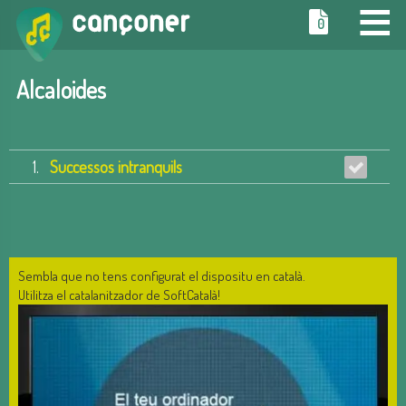
≡
0
Alcaloides
1.
Successos intranquils
Sembla que no tens configurat el dispositu en català.
Utilitza el catalanitzador de SoftCatalà!