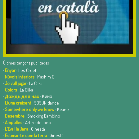
Últimes cançons publicades
·
Enyor
· Les Cruet
·
Núvols interiors
· Maxhim C
·
Jo vull jugar
· La Clika
·
Colors
· La Clika
·
Дождь для нас
· Кино
·
Lluna creixent
· SOSUN.dance
·
Somewhere only we know
· Keane
·
Desembre
· Smoking Bambino
·
Ampolles
· Arbre del peix
·
L'Eva i la Jana
· Ginestà
·
Estimar-te com la terra
· Ginestà