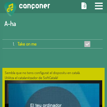
≡
0
A-ha
1.
Take on me
Sembla que no tens configurat el dispositu en català.
Utilitza el catalanitzador de SoftCatalà!