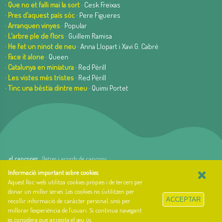
·
Que no et falli mai la sort
· Cesk Freixas
·
Pres d'aquest país sóc
· Pere Figueres
·
Arranquen vinyes
· Popular
·
L'arbre ple de flors
· Guillem Ramisa
·
He fet un ninot de neu
· Anna Llopart i Xavi G. Cabré
·
Face it alone
· Queen
·
Catalunya en miniatura
· Red Pèrill
·
Les vistes més tristes
· Red Pèrill
·
Tinc una bèstia dintre meu
· Quimi Portet
el cançoner
· lletres i acords de cançons
×
web basada en el Gestior de Continguts
Baseºº
Informació important sobre cookies
.
creada per
arnAu bellavista
Aquest lloc web utilitza cookies pròpies i de tercers per
donar un millor servei. Les cookies no s'utilitzen per
Sobre el cançoner
ACCEPTAR
recollir informació de caràcter personal, sinó per
Qui som i quina és la nostra història?
millorar l'experiència de l'usuari. Si continua navegant
Llibre d'estil
es considera que accepta el seu ús.